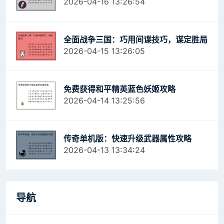
2026-04-16 13:26:54
全面战争三国：巧用间谍技巧，谋定胜局
2026-04-15 13:26:05
免费获得和平精英蓝色妖姬攻略
2026-04-14 13:25:56
传奇单机版：快速升级武器属性攻略
2026-04-13 13:34:24
导航