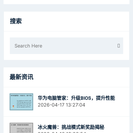
搜索
最新资讯
华为电脑管家：升级BIOS，提升性能
2026-04-17 13:27:04
冰火魔兽：挑战模式新奖励揭秘