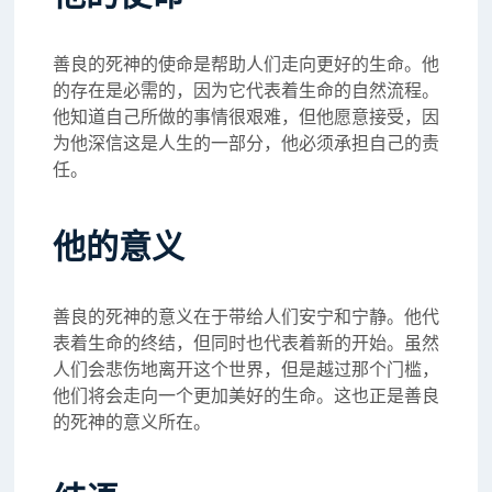
善良的死神的使命是帮助人们走向更好的生命。他
的存在是必需的，因为它代表着生命的自然流程。
他知道自己所做的事情很艰难，但他愿意接受，因
为他深信这是人生的一部分，他必须承担自己的责
任。
他的意义
善良的死神的意义在于带给人们安宁和宁静。他代
表着生命的终结，但同时也代表着新的开始。虽然
人们会悲伤地离开这个世界，但是越过那个门槛，
他们将会走向一个更加美好的生命。这也正是善良
的死神的意义所在。