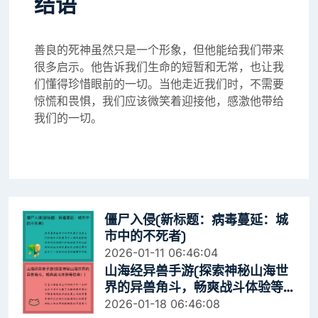
结语
善良的死神虽然只是一个形象，但他能给我们带来
很多启示。他告诉我们生命的短暂和无常，也让我
们懂得珍惜眼前的一切。当他走近我们时，不需要
惊慌和畏惧，我们应该微笑着迎接他，感激他带给
我们的一切。
僵尸入侵(新标题：病毒蔓延：城
市中的不死者)
2026-01-11 06:46:04
山海经异兽手游(探索神秘山海世
界的异兽角斗，畅爽战斗体验等
你来！)
2026-01-18 06:46:08