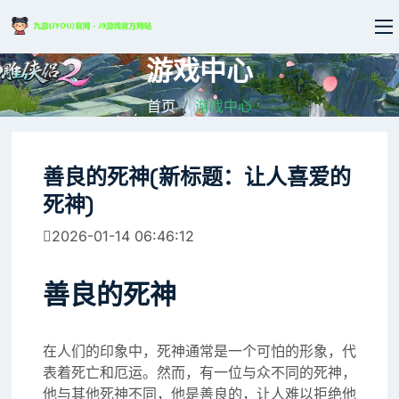
游戏中心
首页
游戏中心
善良的死神(新标题：让人喜爱的
死神)
2026-01-14 06:46:12
善良的死神
在人们的印象中，死神通常是一个可怕的形象，代
表着死亡和厄运。然而，有一位与众不同的死神，
他与其他死神不同，他是善良的，让人难以拒绝他