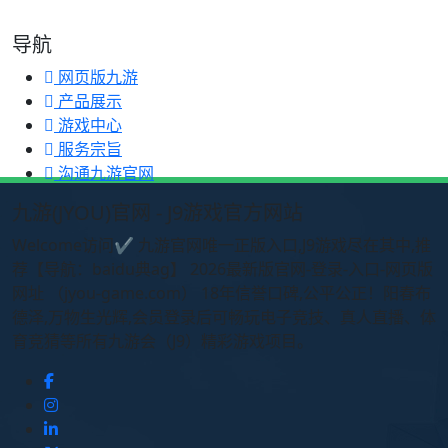
导航
网页版九游
产品展示
游戏中心
服务宗旨
沟通九游官网
九游(JYOU)官网 - J9游戏官方网站
Welcome访问✔ 九游官网唯一正版入口,J9游戏尽在其中,推
荐【导航：baidu典ag】 2026最新版官网-登录-入口-网页版
网址 （jyou-game.com） 18年信誉口碑,公平公正！阳春布
德泽,万物生光辉,会员登录后可畅玩电子竞技、真人直播、体
育竞猜等所有九游会（J9）精彩游戏项目。