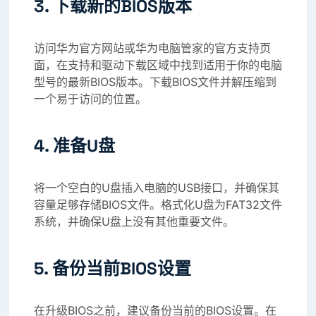
3. 下载新的BIOS版本
访问华为官方网站或华为电脑管家的官方支持页
面，在支持和驱动下载区域中找到适用于你的电脑
型号的最新BIOS版本。下载BIOS文件并解压缩到
一个易于访问的位置。
4. 准备U盘
将一个空白的U盘插入电脑的USB接口，并确保其
容量足够存储BIOS文件。格式化U盘为FAT32文件
系统，并确保U盘上没有其他重要文件。
5. 备份当前BIOS设置
在升级BIOS之前，建议备份当前的BIOS设置。在