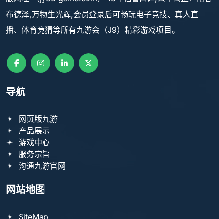
布德泽,万物生光辉,会员登录后可畅玩电子竞技、真人直
播、体育竞猜等所有九游会（J9）精彩游戏项目。
导航
网页版九游
产品展示
游戏中心
服务宗旨
沟通九游官网
网站地图
SiteMap