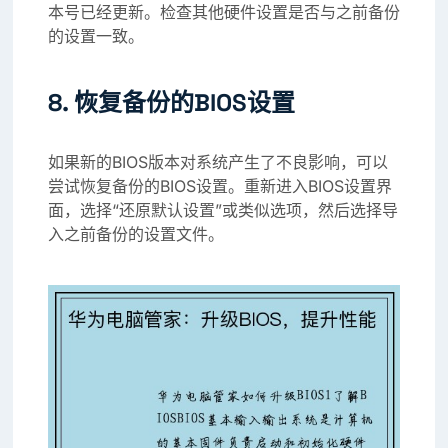
本号已经更新。检查其他硬件设置是否与之前备份
的设置一致。
8. 恢复备份的BIOS设置
如果新的BIOS版本对系统产生了不良影响，可以
尝试恢复备份的BIOS设置。重新进入BIOS设置界
面，选择“还原默认设置”或类似选项，然后选择导
入之前备份的设置文件。