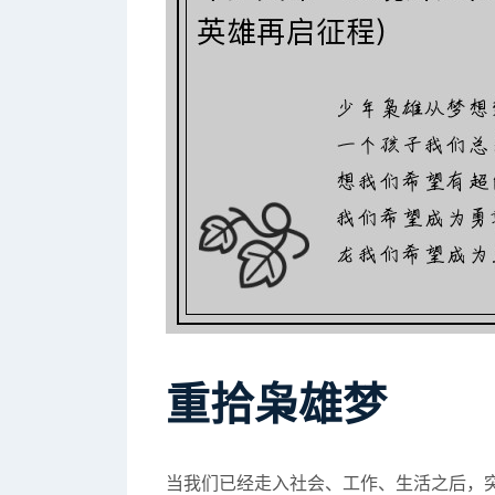
重拾枭雄梦
当我们已经走入社会、工作、生活之后，