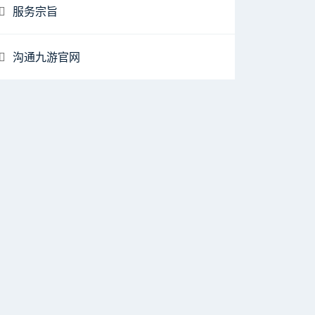
服务宗旨
沟通九游官网