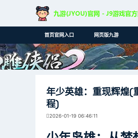
首页官网入口
网页版九游
年少英雄：重现辉煌(
程)
2026-01-19 06:46:11
少年枭雄：从梦