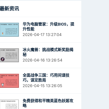
最新资讯
华为电脑管家：升级BIOS，提
升性能
2026-04-17 13:27:04
冰火魔兽：挑战模式新奖励揭
秘
2026-04-16 13:26:54
全面战争三国：巧用间谍技
巧，谋定胜局
2026-04-15 13:26:05
免费获得和平精英蓝色妖姬攻
略