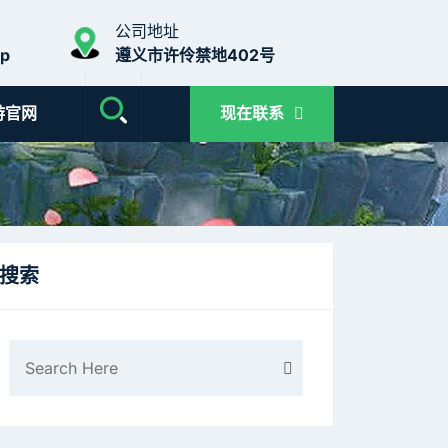
公司地址
ip
遵义市许伶禁地402号
游官网
现在联系
搜索