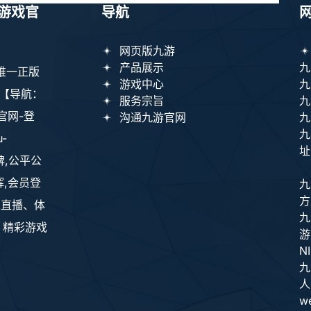
辑兼职)
J9游戏官
导航
网页版九游
产品展示
九
网唯一正版
游戏中心
九
荐【导航：
服务宗旨
九
版官网-登
沟通九游官网
九
九
-
址
碑,公平公
,会员登
九
方
人直播、体
九
）精彩游戏
游
N
九
人
w