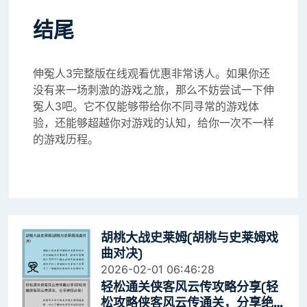
结尾
伸冤人3完整版在线观看优惠非常诱人。如果你还
没有来一场刺激的游戏之旅，那么不妨尝试一下伸
冤人3吧。它不仅能够带给你不同寻常的游戏体
验，还能够超越你对游戏的认知，给你一次不一样
的游戏历程。
胡桃大战史莱姆(胡桃与史莱姆戏
曲对决)
2026-02-01 06:46:28
轻松通关侠客风云传攻略分享(轻
松攻略侠客风云传通关，分享绝