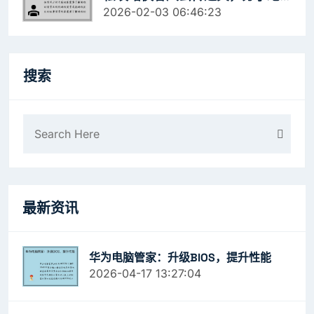
招必备！)
2026-02-03 06:46:23
搜索
最新资讯
华为电脑管家：升级BIOS，提升性能
2026-04-17 13:27:04