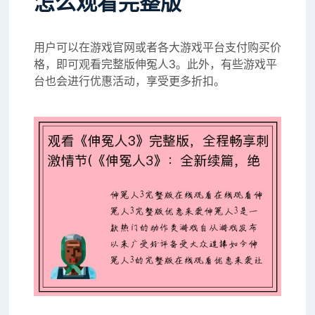
怎么观看完整版
用户可以在游戏官网或者各大游戏平台支付购买价
格，即可观看完整版伸冤人3。此外，有些游戏平
台也会进行优惠活动，享受更多折扣。