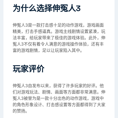
为什么选择伸冤人3
伸冤人3是一款打击感十足的动作游戏，游戏画面
精美，打击手感逼真。游戏主线剧情设置紧凑，玩
法丰富，给玩家带来了极佳的游戏体验。此外，伸
冤人3不仅有着令人满意的游戏操作体验，还有丰
富的游戏剧情，足以让玩家陷入其中。
玩家评价
伸冤人3自发布以来，获得了许多玩家的好评。他
们对游戏玩法、剧情、画面等方面都非常满意。伸
冤人3被誉为是一款十分出色的动作游戏，游戏中
的角色形象设计、打击感设置等方面都得到了大家
的赞扬。