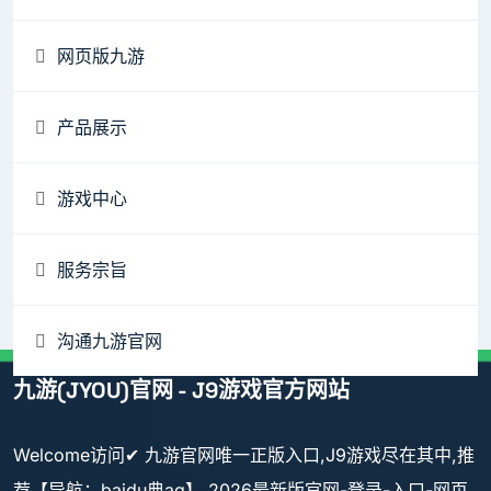
网页版九游
产品展示
游戏中心
服务宗旨
沟通九游官网
九游(JYOU)官网 - J9游戏官方网站
Welcome访问✔ 九游官网唯一正版入口,J9游戏尽在其中,推
荐【导航：baidu典ag】 2026最新版官网-登录-入口-网页