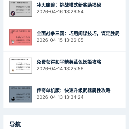
冰火魔兽：挑战模式新奖励揭秘
2026-04-16 13:26:54
全面战争三国：巧用间谍技巧，谋定胜局
2026-04-15 13:26:05
免费获得和平精英蓝色妖姬攻略
2026-04-14 13:25:56
传奇单机版：快速升级武器属性攻略
2026-04-13 13:34:24
导航