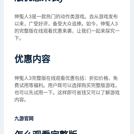
伸冤人3是一款热门的动作类游戏。自从游戏发布
以来，广受好评，备受大众追捧。如今，伸冤人3
的完整版在线观看优惠来袭，让我们一起来探究一
下。
优惠内容
伸冤人3完整版在线观看优惠包括：折扣价格、免
费试用等福利。用户既可以选择购买完整版游戏，
也可以先试用一下。这样即可省钱又可以了解游戏
内容。
九游官网