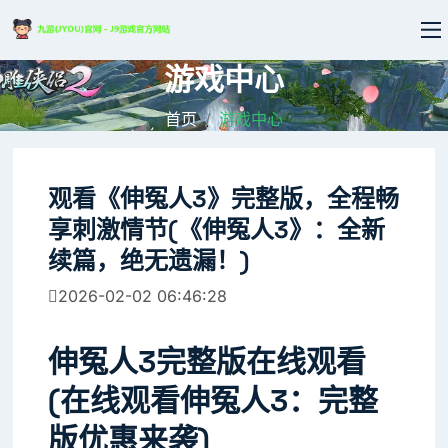
游戏中心
首页
游戏中心
观看《伸冤人3》完整版，全程畅
享刺激情节(《伸冤人3》：全新
续篇，绝无遗漏！)
2026-02-02 06:46:28
伸冤人3完整版在线观看
(在线观看伸冤人3：完整
版优惠来袭)