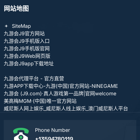
网站地图
SiteMap
九游会J9官方网站
九游会J9手机版入口
九游会J9手机版官网
九游会J9Web网页版
九游会J9app下载地址
九游会代理平台 - 官方直营
九游APP下载中心-九游(中国)官方网站-NINEGAME
九游会 (J9.com)·真人游戏第一品牌|官网welcome
美高梅MGM·(中国)唯一官方网站
威尼斯人网上娱乐_威尼斯人线上娱乐_澳门威尼斯人平台
Phone Number
+13594780119