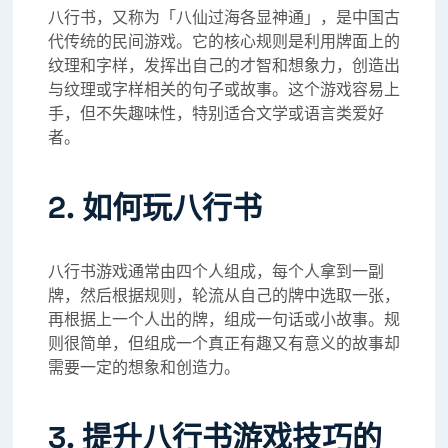
八行书，又称为「八仙过海各显神通」，是中国古
代传统的民间游戏。它的核心规则是利用牌面上的
纹理和字样，发挥出自己的才智和想象力，创造出
与纹理或字样相关的句子或故事。这个游戏容易上
手，但不失趣味性，特别适合文学或语言类爱好
者。
2. 如何玩八行书
八行书游戏通常由四个人组成，每个人拿到一副
牌，然后根据规则，轮流从自己的牌中选取一张，
再根据上一个人出的牌，组成一句话或小故事。规
则很简单，但组成一个真正有趣又有意义的故事却
需要一定的想象和创造力。
3. 提升八行书游戏技巧的