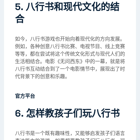
5. 八行书和现代文化的结
合
如今，八行书游戏也开始向着现代化的方向发展。
例如，各种创意八行书比赛、电视节目、线上竞赛
等等，都在尝试将这个传统文化形式与现代人们的
生活相结合。电影《无问西东》中的一幕，就是将
八行书互动结合到了一个电影情节中，展现出了时
代背景下的创意和乐趣。
官方平台
6. 怎样教孩子们玩八行书
八行书是一个既有趣味性，又能够启发孩子们语言