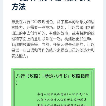
方法
想要在八行书中表现出色，除了基本的想象力和语
言能力，还需要一些技巧。例如，可以尝试用之前
出过的字去创作新的，有趣的故事，或者将牌的纹
理和字面上的意思联系在一起，构建出更加生动、
有趣的故事等等。当然，多练习也是必要的，可以
尝试一些口语和写作的练习来提高自己的创造力和
表达能力。