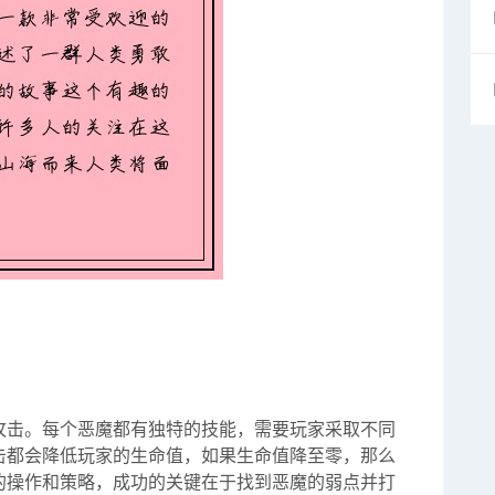
攻击。每个恶魔都有独特的技能，需要玩家采取不同
击都会降低玩家的生命值，如果生命值降至零，那么
的操作和策略，成功的关键在于找到恶魔的弱点并打