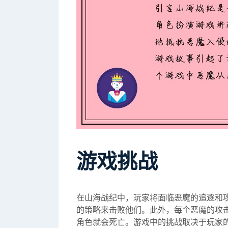
游戏挑战
在山海战纪中，玩家将面临恶魔的追逐和
的策略来击败他们。此外，每个恶魔的攻
角色就会死亡。游戏中的挑战取决于玩家