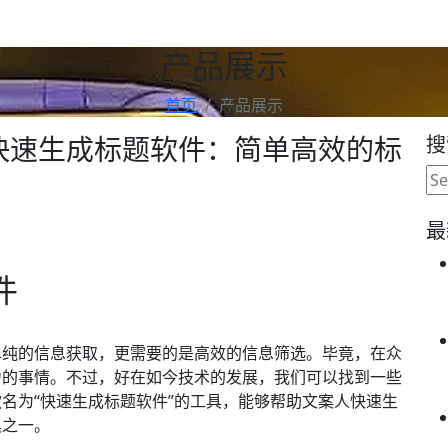
产品展示
首页
产品展示
快速生成标题软件：简单高效的标
搜
最
件
单纯的信息获取，更需要的是高效的信息筛选。毕竟，在众
力的事情。不过，好在如今技术的发展，我们可以找到一些
名为“快速生成标题软件”的工具，能够帮助文案人快速生
具之一。