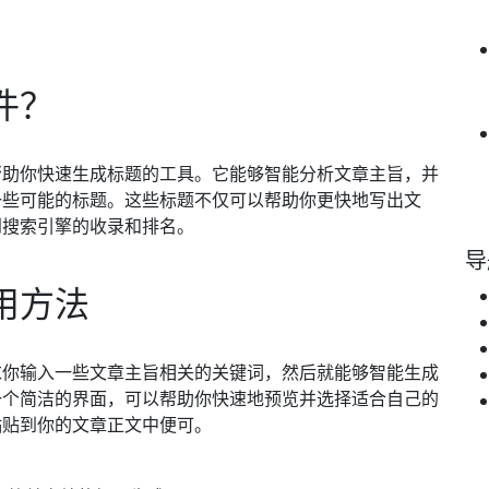
件？
帮助你快速生成标题的工具。它能够智能分析文章主旨，并
一些可能的标题。这些标题不仅可以帮助你更快地写出文
到搜索引擎的收录和排名。
导
用方法
求你输入一些文章主旨相关的关键词，然后就能够智能生成
一个简洁的界面，可以帮助你快速地预览并选择适合自己的
粘贴到你的文章正文中便可。