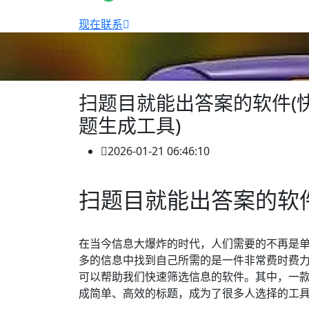
现在联系
扫题目就能出答案的软件(
题生成工具)
2026-01-21 06:46:10
扫题目就能出答案的软
在当今信息大爆炸的时代，人们需要的不再是
多的信息中找到自己所需的是一件非常费时费
可以帮助我们快速筛选信息的软件。其中，一款
成简单、高效的标题，成为了很多人选择的工