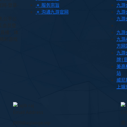
官网-登录-
服务宗旨
九游
沟通九游官网
九游
碑,公平公
九游
,会员登
人直播、体
九游
）精彩游戏
九游
方网站
九游会
牌|官
美高
站
威尼
上娱
Email Address
Of
J909@aglaoge.vip
遵