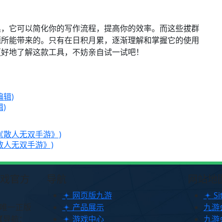
具，它可以简化你的写作流程，提高你的效率。而这些拔群
题所能带来的。只有在日积月累，逐渐理解和掌握它的使用
更好地了解这款工具，不妨亲自试一试吧！
)
散人无双手游》)
9游戏官方
导航
网站地
网页版九游
Si
网唯一正版
产品展示
九游
【导航：
游戏中心
九游