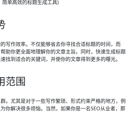
势
你的写作效率。不仅能够省去你寻找合适标题的时间，而
，帮助你更全面地理解你的文章主旨。同时，快速生成标题
快速找到适合的关键词，并使你的文章得到更多的曝光。
用范围
人群。尤其是对于一些写作繁琐、形式约束严格的地方，例
为你解决很多烦恼。当然，如果你是一名SEO从业者，那